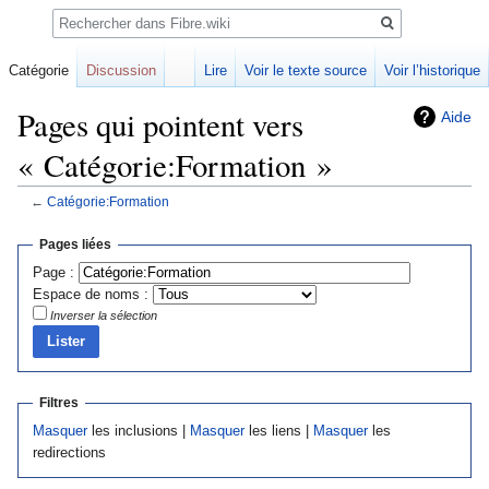
Rechercher
Catégorie
Discussion
Lire
Voir le texte source
Voir l’historique
Pages qui pointent vers
Aide
« Catégorie:Formation »
←
Catégorie:Formation
Sauter
Sauter
Pages liées
à
à
Page :
la
la
Espace de noms :
navigation
recherche
Inverser la sélection
Filtres
Masquer
les inclusions |
Masquer
les liens |
Masquer
les
redirections