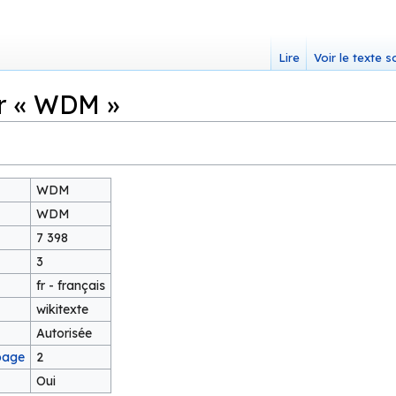
Lire
Voir le texte 
r « WDM »
WDM
WDM
7 398
3
fr - français
wikitexte
Autorisée
page
2
Oui