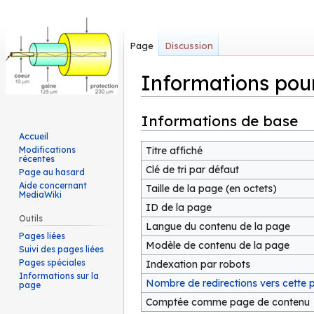
Page
Discussion
Informations pou
Informations de base
Sauter
Sauter
à
à
Accueil
la
la
Modifications
Titre affiché
récentes
navigation
recherche
Clé de tri par défaut
Page au hasard
Aide concernant
Taille de la page (en octets)
MediaWiki
ID de la page
Outils
Langue du contenu de la page
Pages liées
Modèle de contenu de la page
Suivi des pages liées
Pages spéciales
Indexation par robots
Informations sur la
Nombre de redirections vers cette 
page
Comptée comme page de contenu