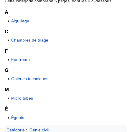
Cette catégorie comprend 6 pages, dont les 6 ci-dessous.
A
Aiguillage
C
Chambres de tirage
F
Fourreaux
G
Galeries techniques
M
Micro tubes
É
Égouts
Catégorie
:
Génie civil