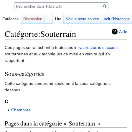
Rechercher
Catégorie
Discussion
Lire
Voir le texte source
Voir l’historique
Catégorie:Souterrain
Aide
Sauter
Sauter
Ces pages se rattachent à toutes les
infrastructures d'accueil
à
à
souterraines et aux techniques de mise en œuvre qui s'y
la
la
rapportent.
navigation
recherche
Sous-catégories
Cette catégorie comprend seulement la sous-catégorie ci-
dessous.
C
Chambres
Pages dans la catégorie « Souterrain »